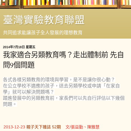
臺灣實驗教育聯盟
共同追求能讓孩子全人發展的理想教育
2014年7月18日 星期五
我家適合另類教育嗎？走出體制前 先自
問9個問題
各式各樣另類教育的環境與學習，是不是讓你很心動？
在公立學校不適應的孩子，送去另類學校或申請「在家自
學」就可以解決問題嗎？
踏進發展中的另類教育前，家長們可以先自行評估以下幾個
問題。
2013-12-23
親子天下雜誌 52期
文/張益勤、陳雅慧