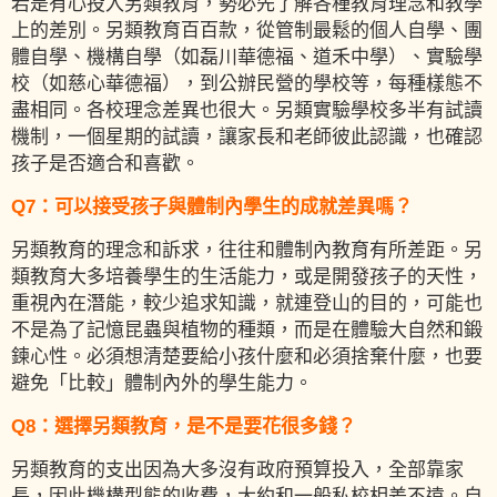
若是有心投入另類教育，勢必先了解各種教育理念和教學
上的差別。另類教育百百款，從管制最鬆的個人自學、團
體自學、機構自學（如磊川華德福、道禾中學）、實驗學
校（如慈心華德福），到公辦民營的學校等，每種樣態不
盡相同。各校理念差異也很大。另類實驗學校多半有試讀
機制，一個星期的試讀，讓家長和老師彼此認識，也確認
孩子是否適合和喜歡。
Q7：可以接受孩子與體制內學生的成就差異嗎？
另類教育的理念和訴求，往往和體制內教育有所差距。另
類教育大多培養學生的生活能力，或是開發孩子的天性，
重視內在潛能，較少追求知識，就連登山的目的，可能也
不是為了記憶昆蟲與植物的種類，而是在體驗大自然和鍛
鍊心性。必須想清楚要給小孩什麼和必須捨棄什麼，也要
避免「比較」體制內外的學生能力。
Q8：選擇另類教育，是不是要花很多錢？
另類教育的支出因為大多沒有政府預算投入，全部靠家
長，因此機構型態的收費，大約和一般私校相差不遠。自